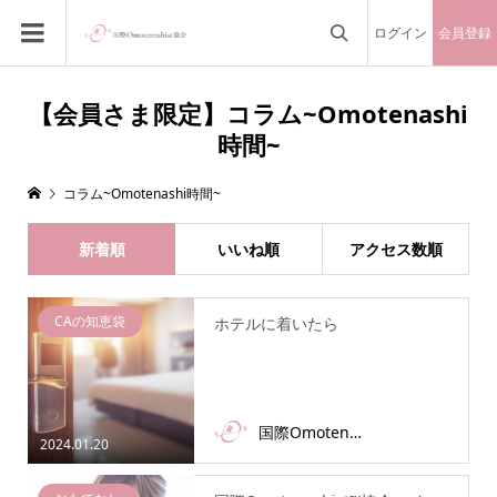
ログイン
会員登録

【会員さま限定】コラム~Omotenashi
時間~
コラム~Omotenashi時間~
新着順
いいね順
アクセス数順
CAの知恵袋
ホテルに着いたら
国際Omotenashist協会事務局
2024.01.20