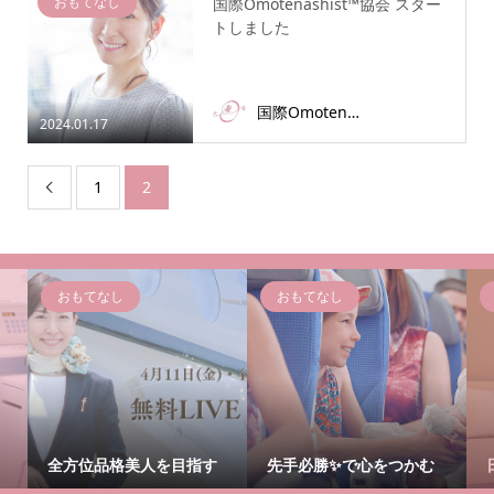
おもてなし
国際Omotenashist™️協会 スター
トしました
国際Omotenashist協会事務局
2024.01.17
1
2

おもてなし
おもてなし
全方位品格美人を目指す
先手必勝✨で心をつかむ